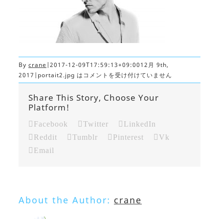
By
crane
|
2017-12-09T17:59:13+09:00
12月 9th,
2017
|
portait2.jpg は
コメントを受け付けていません
Share This Story, Choose Your
Platform!
Facebook
Twitter
LinkedIn
Reddit
Tumblr
Pinterest
Vk
Email
About the Author:
crane